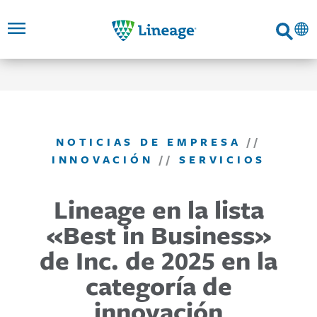
Lineage
Buscar
SALTAR AL
SALTAR
SALTAR A
NAVEGACIÓN
CONTENIDO
A
ENLACES
PRINCIPAL
PRINCIPAL
DE PIE
DE
PÁGINA
NOTICIAS DE EMPRESA
//
INNOVACIÓN
//
SERVICIOS
Lineage en la lista
«Best in Business»
de Inc. de 2025 en la
categoría de
innovación