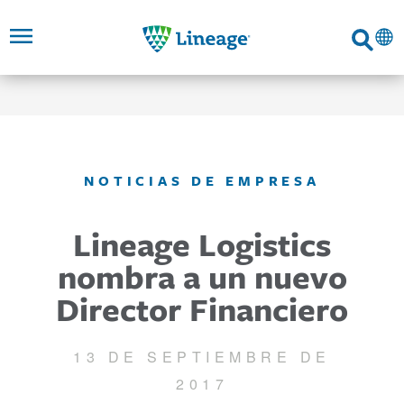
Lineage
Buscar
SALTAR AL
SALTAR
SALTAR A
NAVEGACIÓN
CONTENIDO
A
ENLACES
PRINCIPAL
PRINCIPAL
DE PIE
DE
PÁGINA
NOTICIAS DE EMPRESA
Lineage Logistics
nombra a un nuevo
Director Financiero
13 DE SEPTIEMBRE DE
2017