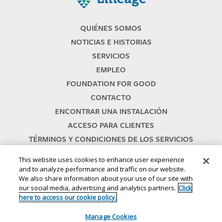
QUIÉNES SOMOS
NOTICIAS E HISTORIAS
SERVICIOS
EMPLEO
FOUNDATION FOR GOOD
CONTACTO
ENCONTRAR UNA INSTALACIÓN
ACCESO PARA CLIENTES
TÉRMINOS Y CONDICIONES DE LOS SERVICIOS
This website uses cookies to enhance user experience
and to analyze performance and traffic on our website.
We also share information about your use of our site with
our social media, advertising and analytics partners.
Click
here to access our cookie policy.
© 2024
//
Lineage, Inc.
// 46500
HUMBOLDT DRIVE
// NOVI
, MI 48377
// 1
Manage Cookies
.800.678.7271