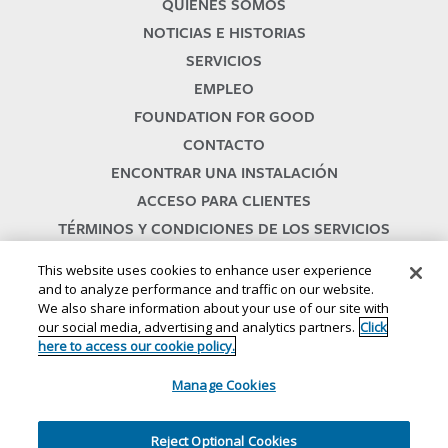
QUIÉNES SOMOS
NOTICIAS E HISTORIAS
SERVICIOS
EMPLEO
FOUNDATION FOR GOOD
CONTACTO
ENCONTRAR UNA INSTALACIÓN
ACCESO PARA CLIENTES
TÉRMINOS Y CONDICIONES DE LOS SERVICIOS
This website uses cookies to enhance user experience
and to analyze performance and traffic on our website.
We also share information about your use of our site with
our social media, advertising and analytics partners.
Click
here to access our cookie policy.
© 2024
//
Lineage, Inc.
// 46500
HUMBOLDT DRIVE
// NOVI
, MI 48377
// 1
Manage Cookies
.800.678.7271
//
//
//
Términos y condiciones del sitio web
Términos y condiciones del servicio SMS
Aviso de privacidad
Reject Optional Cookies
//
//
//
Aviso de privacidad de California
Sus opciones de privacidad
Política de cookies
Ética y