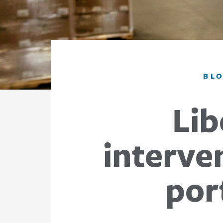
BL
Lib
interve
por