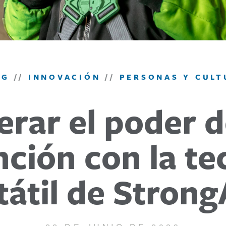
OG
//
INNOVACIÓN
//
PERSONAS Y CULT
erar el poder d
nción con la te
tátil de Stron