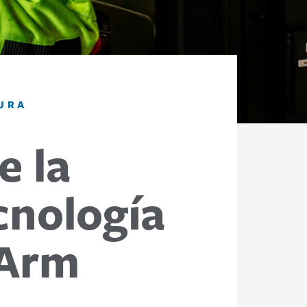
URA
e la
cnología
gArm