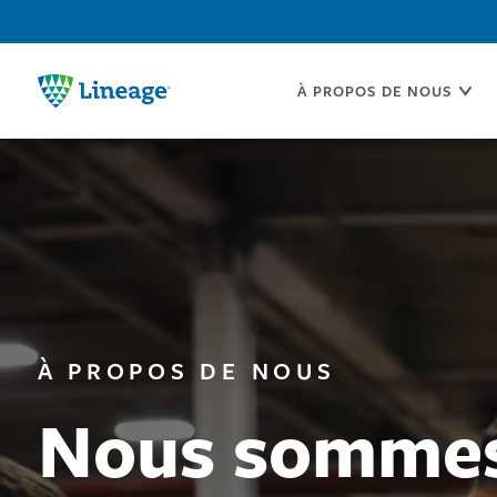
PASSER
ALLER AU
ALLER À LA
Lineage
NAVIGATION
CONTENU
AU
À PROPOS DE NOUS
PRINCIPAL
PRINCIPALE
PIED
DE
PAGE
LIENS
À PROPOS DE NOUS
Nous sommes