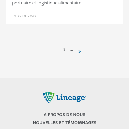
portuaire et logistique alimentaire...
10 JUIN 2026
Pagination
PAGE
PAGE
PAGE
PAGE
PAGE
PAGE
PAGE
PAGE
PAGE
…
PAGE
8
›
COURANTE
2
3
4
5
6
7
9
SUIVANTE
1
Lineage
À PROPOS DE NOUS
NOUVELLES ET TÉMOIGNAGES