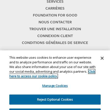
SERVICES
CARRIÈRES
FOUNDATION FOR GOOD
NOUS CONTACTER
TROUVER UNE INSTALLATION
CONNEXION CLIENT
CONDITIONS GÉNÉRALES DE SERVICE
This website uses cookies to enhance user experience
and to analyze performance and traffic on our website.
We also share information about your use of our site with
our social media, advertising and analytics partners.
Click
here to access our cookie policy.
© 2024
//
Lineage , Inc.
//
46500 HUMBOLDT DRIVE
//
NOVI, MI 48377
//
1.800.678.7271
Manage Cookies
//
//
Conditions générales d'utilisation du site Web
Conditions générales d'utilisation des SMS
Politique de
//
//
confidentialité
Politique de confidentialité pour la Californie
Reject Optional Cookies
//
//
Vos choix en matière de confidentialité
Politique relative aux témoins
Éthique et conformité
//
Plan du site