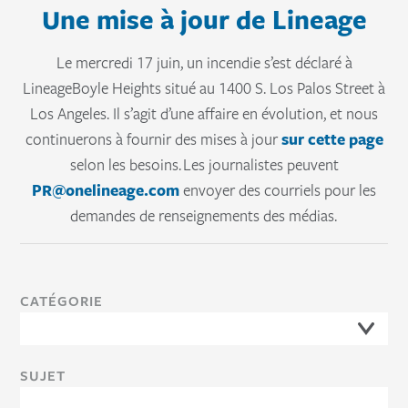
Une mise à jour de Lineage
Apporte visibilité et contrôle
de
à la chaîne du froid
Le mercredi 17 juin, un incendie s’est déclaré à
Lineage Link® Offre une visibilité en temps
Les
LineageBoyle Heights situé au 1400 S. Los Palos Street à
réel sur l’inventaire, les commandes et les
Los Angeles. Il s’agit d’une affaire en évolution, et nous
inté
continuerons à fournir des mises à jour
sur cette page
expéditions, aidant les équipes à améliorer
a
selon les besoins. Les journalistes peuvent
la coordination et le contrôle.
con
PR@onelineage.com
envoyer des courriels pour les
alime
demandes de renseignements des médias.
LIRE
CATÉGORIE
SUJET