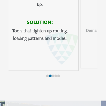
up.
SOLUTION:
Demand and
Tools that tighten up routing,
se
loading patterns and modes.