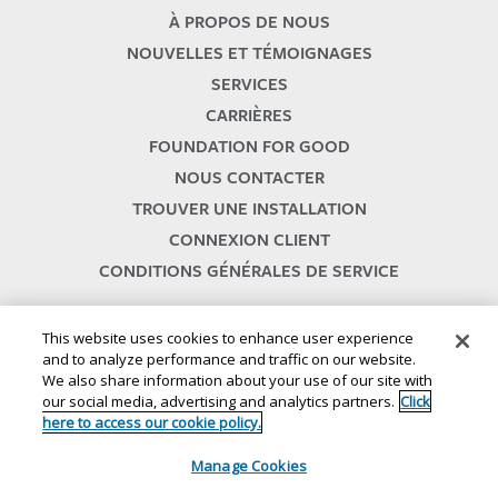
À PROPOS DE NOUS
NOUVELLES ET TÉMOIGNAGES
SERVICES
CARRIÈRES
FOUNDATION FOR GOOD
NOUS CONTACTER
TROUVER UNE INSTALLATION
CONNEXION CLIENT
CONDITIONS GÉNÉRALES DE SERVICE
This website uses cookies to enhance user experience
and to analyze performance and traffic on our website.
We also share information about your use of our site with
our social media, advertising and analytics partners.
Click
here to access our cookie policy.
© 2024
//
Lineage , Inc.
//
46500 HUMBOLDT DRIVE
//
NOVI, MI 48377
//
1.800.678.7271
Manage Cookies
//
//
Conditions générales d'utilisation du site Web
Conditions générales d'utilisation des SMS
Politique de
//
//
confidentialité
Politique de confidentialité pour la Californie