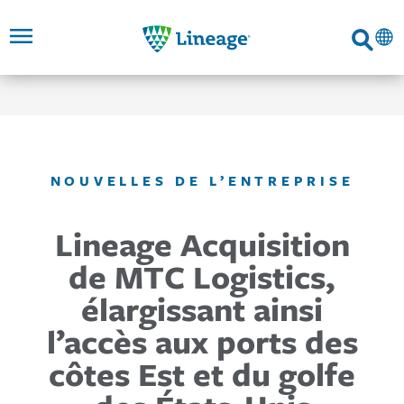
Lineage
Recherc
PASSER
ALLER AU
ALLER À LA
NAVIGATION
CONTENU
AU
PRINCIPAL
PRINCIPALE
PIED
DE
PAGE
LIENS
NOUVELLES DE L’ENTREPRISE
Lineage Acquisition
de MTC Logistics,
élargissant ainsi
l’accès aux ports des
côtes Est et du golfe