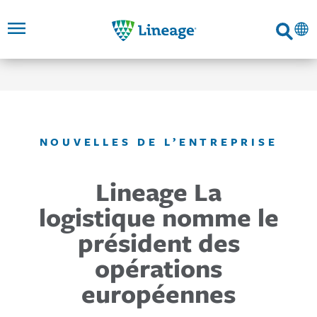
Lineage
Recherc
PASSER
ALLER AU
ALLER À LA
NAVIGATION
CONTENU
AU
PRINCIPAL
PRINCIPALE
PIED
DE
PAGE
LIENS
NOUVELLES DE L’ENTREPRISE
Lineage La
logistique nomme le
président des
opérations
européennes