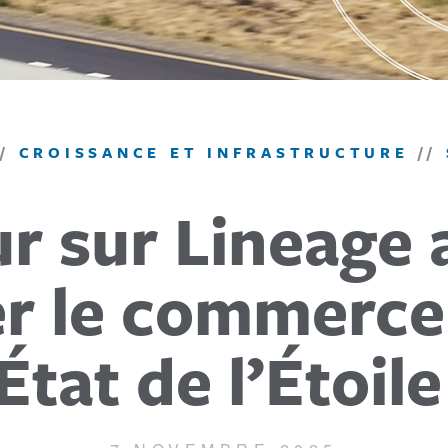
//
CROISSANCE ET INFRASTRUCTURE
//
r sur Lineage 
er le commerce
État de l’Étoile