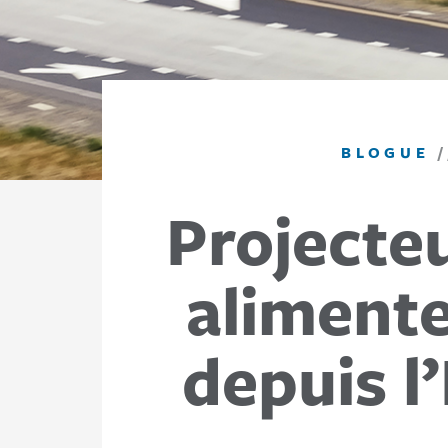
BLOGUE
Projecteu
aliment
depuis l’