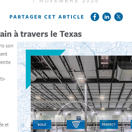
7 NOVEMBRE 2025
PARTAGER CET ARTICLE
ain à travers le Texas
ris son
ment
einte
ts-
s
ée et