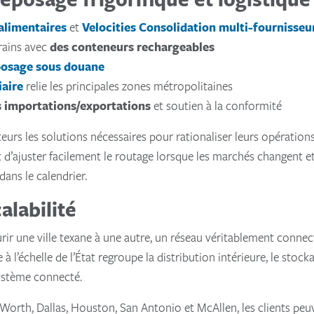
 alimentaires
et
Velocities Consolidation multi-fournisseu
rains avec
des conteneurs rechargeables
posage sous douane
iaire
relie les principales zones métropolitaines
s importations/exportations
et soutien à la conformité
eurs les solutions nécessaires pour rationaliser leurs opérations 
 d’ajuster facilement le routage lorsque les marchés changent e
ans le calendrier.
alabilité
rir une ville texane à une autre, un réseau véritablement conne
à l’échelle de l’État regroupe la distribution intérieure, le stocka
système connecté.
 Worth, Dallas, Houston, San Antonio et McAllen, les clients peu