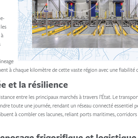
ie-
 les
 à
s
Lineage
ement à chaque kilomètre de cette vaste région avec une fiabilité
e et la résilience
a distance entre les principaux marchés à travers l’État. Le trans
dre toute une journée, rendant un réseau connecté essentiel pour 
buent à combler ces lacunes, reliant ports maritimes, corridors 
eposage frigorifique et logistique