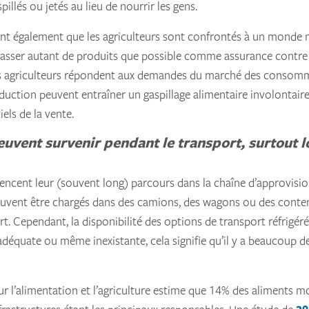
illés ou jetés au lieu de nourrir les gens.
nt également que les agriculteurs sont confrontés à un monde na
asser autant de produits que possible comme assurance contre t
es agriculteurs répondent aux demandes du marché des consomm
oduction peuvent entraîner un gaspillage alimentaire involontair
els de la vente.
uvent survenir pendant le transport, surtout lo
mencent leur (souvent long) parcours dans la chaîne d’approvis
peuvent être chargés dans des camions, des wagons ou des cont
ort. Cependant, la disponibilité des options de transport réfrigé
nadéquate ou même inexistante, cela signifie qu’il y a beaucoup d
r l’alimentation et l’agriculture estime que 14% des aliments m